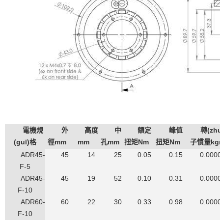
電機規
外
高度
中
額定
峰值
轉(zh
(guī)格
徑mm
mm
孔mm
扭矩Nm
扭矩Nm
子慣量kg
ADR45-
45
14
25
0.05
0.15
0.000
F-5
ADR45-
45
19
52
0.10
0.31
0.000
F-10
ADR60-
60
22
30
0.33
0.98
0.000
F-10