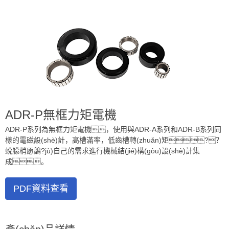
ADR-P無框力矩電機
ADR-P系列為無框力矩電機，使用與ADR-A系列和ADR-B系列同
樣的電磁設(shè)計，高槽滿率，低齒槽轉(zhuǎn)矩?？
蛻艨梢愿鶕?jù)自己的需求進行機械結(jié)構(gòu)設(shè)計集
成。
PDF資料查看