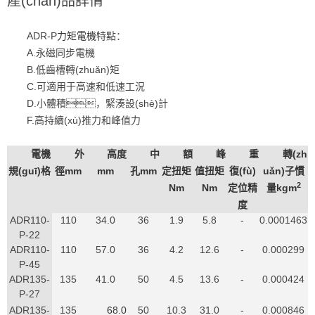
產(chǎn)品詳情
ADR-P
力矩電機
特點：
A.永磁同步電機
B.低齒槽轉(zhuǎn)矩
C.可適用于高速和低速工況
D.小體積，緊湊設(shè)計
F.高持續(xù)推力和峰值力
電機
外
高度
中
額
峰
重
轉(zh
規(guī)格
徑
mm
mm
孔mm
定扭矩
值扭矩
復(fù)
uǎn)子慣
2
Nm
Nm
定位精
量kgm
度
ADR110-
110
34.0
36
1.9
5.8
-
0.0001463
P-22
ADR110-
110
57.0
36
4.2
12.6
-
0.000299
P-45
ADR135-
135
41.0
50
4.5
13.6
-
0.000424
P-27
ADR135-
135
68.0
50
10.3
31.0
-
0.000846