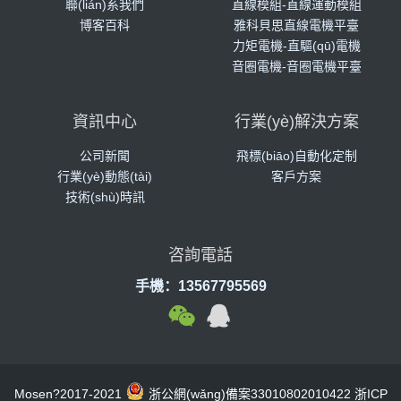
聯(lián)系我們
直線模組-直線運動模組
博客百科
雅科貝思直線電機平臺
力矩電機-直驅(qū)電機
音圈電機-音圈電機平臺
資訊中心
行業(yè)解決方案
公司新聞
飛標(biāo)自動化定制
行業(yè)動態(tài)
客戶方案
技術(shù)時訊
咨詢電話
手機：13567795569
Mosen?2017-2021
浙公網(wǎng)備案33010802010422
浙ICP