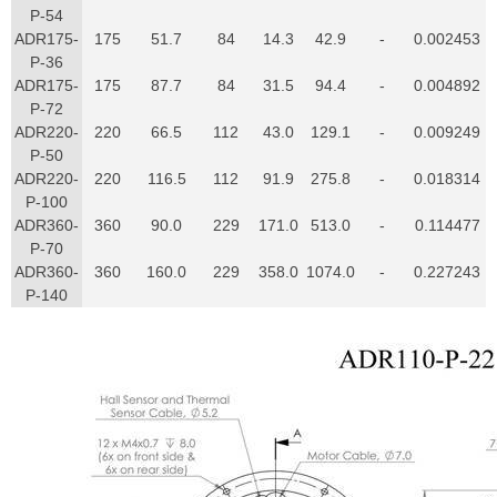
P-54
ADR175-
175
51.7
84
14.3
42.9
-
0.002453
P-36
ADR175-
175
87.7
84
31.5
94.4
-
0.004892
P-72
ADR220-
220
66.5
112
43.0
129.1
-
0.009249
P-50
ADR220-
220
116.5
112
91.9
275.8
-
0.018314
P-100
ADR360-
360
90.0
229
171.0
513.0
-
0.114477
P-70
ADR360-
360
160.0
229
358.0
1074.0
-
0.227243
P-140